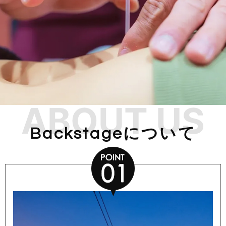
ABOUT US
Backstageについて